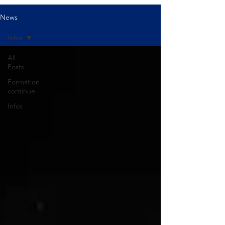
News
Infos
All
Posts
Formation
continue
Infos