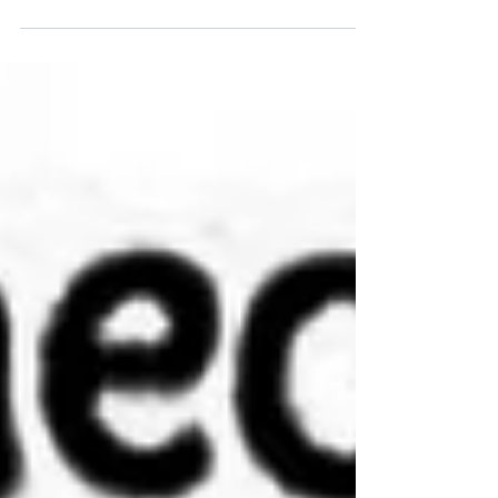
Alléluia ! Alors que nous célébrons la joie de
Pâques, nous adressons à chacun d’entre
vous nos salutations les plus chaleureuses
et nos prières sincères. Cette période sacrée
nous invite à renouveler notre espérance
dans la Résurrection et à méditer plus
profondément sur le mystère vivifiant qui est
au cœur de notre foi. D’une manière
particulière, Pâques interpellé la vocation
que nous pa