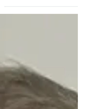
New Guinea is seeking to hire someone for
the position of Canon law Lecturer or Senior
Lecturer. The position is full-time, mid-May
through mid-November. You must have a JCL
to apply. For more information, see the PDF
linked below. Canon Law Lecturer or Senior
Lecturer (pdf)